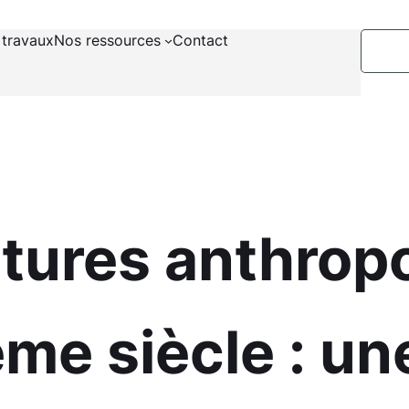
 travaux
Nos ressources
Contact
tures anthrop
ème siècle : un