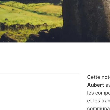
Cette not
Aubert
av
les compo
et les tra
communau